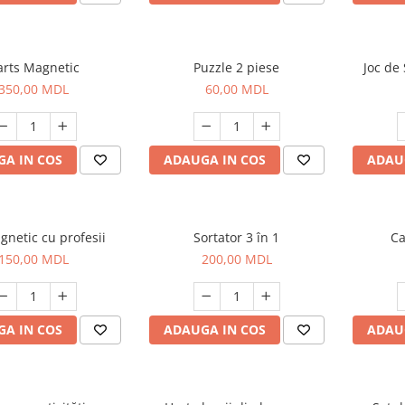
arts Magnetic
Puzzle 2 piese
Joc de 
350,00 MDL
60,00 MDL
A IN COS
ADAUGA IN COS
ADAU
gnetic cu profesii
Sortator 3 în 1
Ca
150,00 MDL
200,00 MDL
A IN COS
ADAUGA IN COS
ADAU