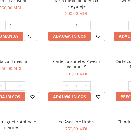
a cu activități
Harta lumii din lemn cu
Set d
stegulețe
990,00 MDL
300,00 MDL
COMANDA
ADAUGA IN COS
ADAU
ta cu 4 masini
Carte cu sunete. Povești
Carte c
volumul 5
250,00 MDL
300,00 MDL
A IN COS
ADAUGA IN COS
PRE
t magnetic Animale
Joc Asociere Umbre
Cilindr
marine
250,00 MDL