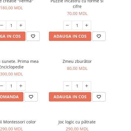
e creatie "Ferma"
Puzzle incastru cu forme si
cifre
180,00 MDL
70,00 MDL
GA IN COS
ADAUGA IN COS
u sunete. Prima mea
Zmeu zburător
Enciclopedie
80,00 MDL
300,00 MDL
COMANDA
ADAUGA IN COS
ii Montessori color
Joc logic cu pătrate
290,00 MDL
290,00 MDL