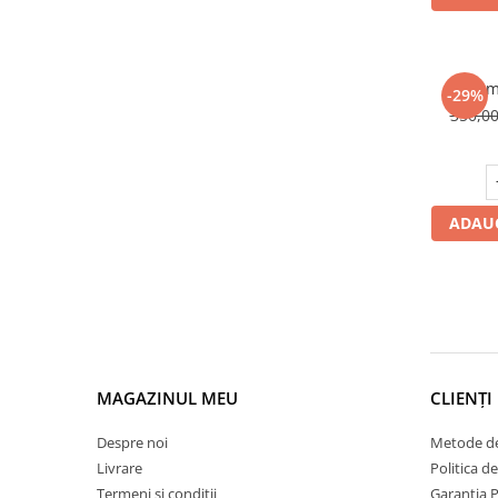
Set m
-29%
350,0
ADAUG
MAGAZINUL MEU
CLIENȚI
Despre noi
Metode de
Livrare
Politica d
Termeni si conditii
Garantia 