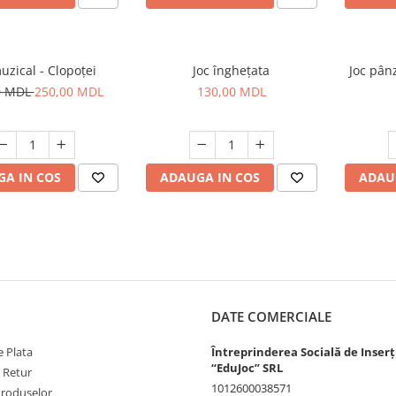
uzical - Clopoței
Joc înghețata
Joc pân
0 MDL
250,00 MDL
130,00 MDL
A IN COS
ADAUGA IN COS
ADAU
DATE COMERCIALE
 Plata
Întreprinderea Socială de Inserț
“EduJoc” SRL
e Retur
1012600038571
Produselor