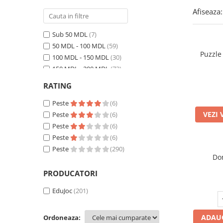
Afiseaza:
Sub 50 MDL
(7)
50 MDL - 100 MDL
(59)
Puzzle
100 MDL - 150 MDL
(30)
150 MDL - 200 MDL
(73)
200 MDL - 250 MDL
(25)
RATING
250 MDL - 300 MDL
(35)
300 MDL - 400 MDL
Peste
(6)
(35)
VEZI 
400 MDL - 500 MDL
Peste
(6)
(12)
500 MDL - 750 MDL
Peste
(6)
(7)
750 MDL - 1000 MDL
Peste
(6)
(12)
Peste 1000 MDL
Peste
(16)
(290)
Do
PRODUCATORI
EduJoc
(201)
ADAUG
Ordoneaza: