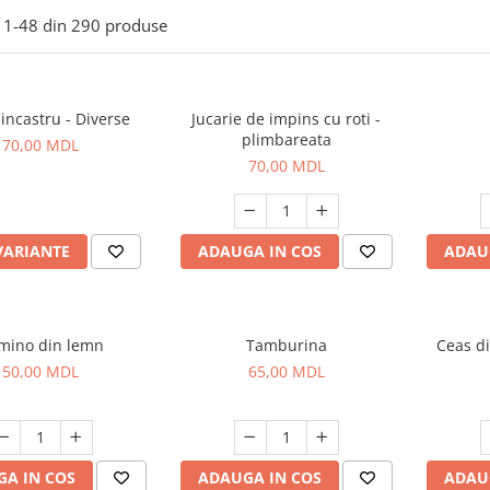
1-
48
din
290
produse
 incastru - Diverse
Jucarie de impins cu roti -
plimbareata
70,00 MDL
70,00 MDL
VARIANTE
ADAUGA IN COS
ADAU
mino din lemn
Tamburina
Ceas di
50,00 MDL
65,00 MDL
A IN COS
ADAUGA IN COS
ADAU