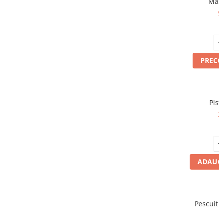
Mas
PRE
Pis
ADAUG
Pescui