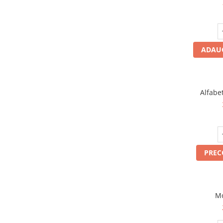
ADAUG
Alfabet
PRE
Mo