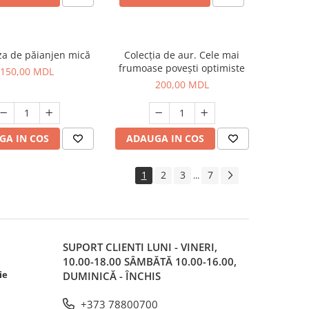
za de păianjen mică
Colecția de aur. Cele mai
frumoase povești optimiste
150,00 MDL
200,00 MDL
GA IN COS
ADAUGA IN COS
1
2
3
7
...
SUPORT CLIENTI
LUNI - VINERI,
10.00-18.00 SÂMBĂTĂ 10.00-16.00,
ie
DUMINICĂ - ÎNCHIS
+373 78800700