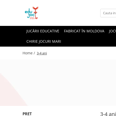
Alege Vârsta
1-2 ani
JUCĂRII EDUCATIVE
FABRICAT ÎN MOLDOVA
JOC
3-4 ani
CHIRIE JOCURI MARI
5-7 ani
8-99 ani
Home /
3-4 ani
3-4 ani
PRET