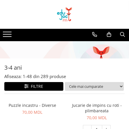
Alege Vârsta
1-2 ani
3-4 ani
5-7 ani
8-99 ani
3-4 ani
Afiseaza:
1-
48
din
289
produse
FILTRE
Puzzle incastru - Diverse
Jucarie de impins cu roti -
plimbareata
70,00 MDL
70,00 MDL