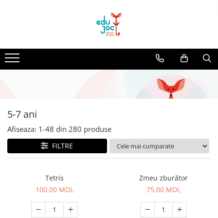
Alege Vârsta
1-2 ani
3-4 ani
5-7 ani
8-99 ani
5-7 ani
Afiseaza:
1-
48
din
280
produse
FILTRE
Tetris
Zmeu zburător
100,00 MDL
75,00 MDL