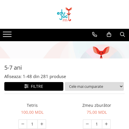
Alege Vârsta
1-2 ani
3-4 ani
5-7 ani
8-99 ani
5-7 ani
Afiseaza:
1-
48
din
281
produse
FILTRE
Tetris
Zmeu zburător
100,00 MDL
75,00 MDL