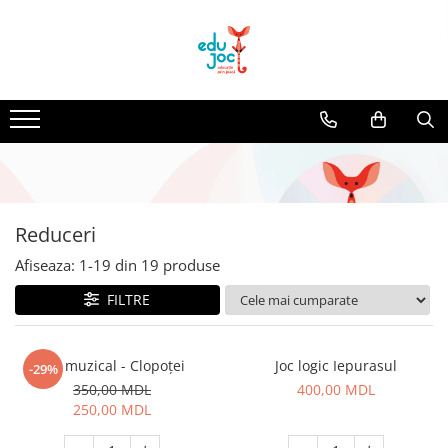
Alege Vârsta
1-2 ani
3-4 ani
5-7 ani
8-99 ani
Reduceri
Afiseaza:
1-
19
din
19
produse
FILTRE
Set muzical - Clopoței
Joc logic Iepurasul
-29%
350,00 MDL
400,00 MDL
250,00 MDL