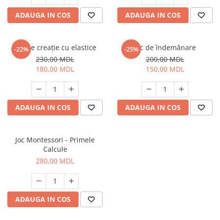
ADAUGA IN COS
ADAUGA IN COS
Set de creație cu elastice
Joc de îndemânare
-22%
-25%
230,00 MDL
200,00 MDL
180,00 MDL
150,00 MDL
ADAUGA IN COS
ADAUGA IN COS
Joc Montessori - Primele
Calcule
280,00 MDL
ADAUGA IN COS