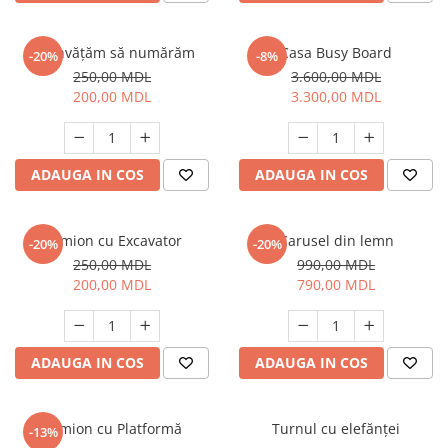
Joc Învățăm să numărăm
Casa Busy Board
-20%
-8%
250,00 MDL
3.600,00 MDL
200,00 MDL
3.300,00 MDL
ADAUGA IN COS
ADAUGA IN COS
Camion cu Excavator
Carusel din lemn
-20%
-20%
250,00 MDL
990,00 MDL
200,00 MDL
790,00 MDL
ADAUGA IN COS
ADAUGA IN COS
Camion cu Platformă
Turnul cu elefănței
-13%