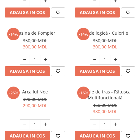
ADAUGA IN COS
ADAUGA IN COS
Masina de Pompier
Joc de logică - Culorile
-14%
-14%
350,00 MDL
350,00 MDL
300,00 MDL
300,00 MDL
ADAUGA IN COS
ADAUGA IN COS
Arca lui Noe
Jucărie de tras - Rățușca
-26%
-16%
Multifuncțională
390,00 MDL
450,00 MDL
290,00 MDL
380,00 MDL
ADAUGA IN COS
ADAUGA IN COS