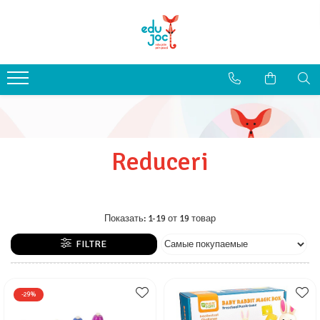
Alege Vârsta
1-2 ani
3-4 ani
5-7 ani
8-99 ani
Reduceri
Показать:
1-
19
от
19
товар
FILTRE
-29%