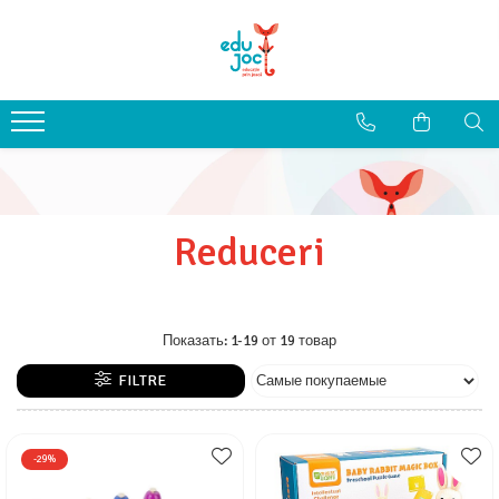
Alege Vârsta
1-2 ani
3-4 ani
5-7 ani
8-99 ani
Reduceri
Показать:
1-
19
от
19
товар
FILTRE
-29%