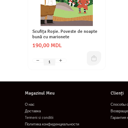
Scufița Roșie. Poveste de noapte
bună cu marionete
190,00 MDL
Magazinul Meu
Clienți
О нас
Способы 
Доставка
Возвраще
Termeni si conditii
Гарантия 
Политика конфиденциальности