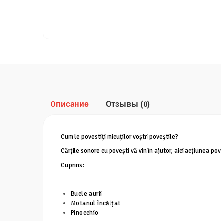
Oписание
Отзывы
(0)
Cum le povestiți micuților voștri poveștile?
Cărțile sonore cu povești vă vin în ajutor, aici acțiunea po
Cuprins:
Bucle aurii
Motanul încălțat
Pinocchio