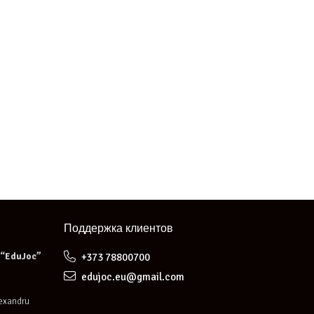
Поддержка клиентов
e “EduJoc”
+373 78800700
edujoc.eu@gmail.com
lexandru