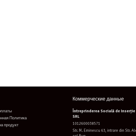
Коммерческие данные
оплаты
Întreprinderea Socială de Inserți
SRL
нная Политика
1012600038571
на продукт
Str. M. Eminescu 63, intrare din Str. A