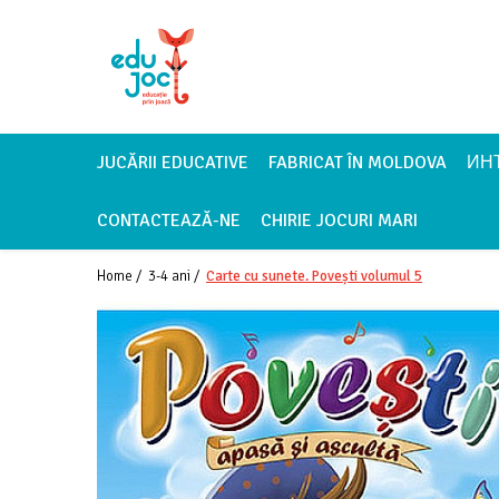
Alege Vârsta
1-2 ani
3-4 ani
JUCĂRII EDUCATIVE
FABRICAT ÎN MOLDOVA
ИН
5-7 ani
CONTACTEAZĂ-NE
CHIRIE JOCURI MARI
8-99 ani
Home /
3-4 ani /
Carte cu sunete. Povești volumul 5