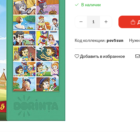
В наличии
Д
Код коллекции:
pov5sun
Нужн
Добавить в избранное