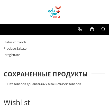
Alege Vârsta
1-2 ani
3-4 ani
5-7 ani
Status comanda
Produse Salvate
8-99 ani
Inregistrare
СОХРАНЕННЫЕ ПРОДУКТЫ
Нет товаров добавленных в ваш список товаров.
Wishlist