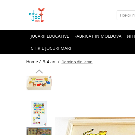
Alege Vârsta
1-2 ani
JUCĂRII EDUCATIVE
FABRICAT ÎN MOLDOVA
ИН
3-4 ani
CHIRIE JOCURI MARI
5-7 ani
8-99 ani
Home /
3-4 ani /
Domino din lemn