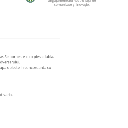
angajamentului nostru față de
comunitate și inovație.
ese. Se porneste cu o piesa dubla.
adversarului.
grupa obiecte in concordanta cu
t varia.