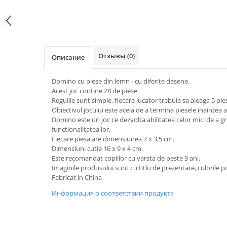
Отзывы
(0)
Oписание
Domino cu piese din lemn - cu diferite desene.
Acest joc contine 28 de piese.
Regulile sunt simple, fiecare jucator trebuie sa aleaga 5 pi
Obiectivul jocului este acela de a termina piesele inaintea 
Domino este un joc ce dezvolta abilitatea celor mici de a 
functionalitatea lor.
Fiecare piesa are dimensiunea 7 x 3,5 cm.
Dimensiuni cutie 16 x 9 x 4 cm.
Este recomandat copiilor cu varsta de peste 3 ani.
Imaginile produsului sunt cu titlu de prezentare, culorile po
Fabricat in China
Информация о соответствии продукта