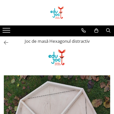
Alege Vârsta
1-2 ani
3-4 ani
Joc de masă Hexagonul distractiv
5-7 ani
8-99 ani