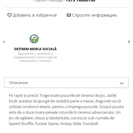
Добавить в избранное
Спросите информацию
DEȚINEM MARCA SOCIALĂ
Reprezintă o emblemă a
angajamentului nostru față de
comunitate și inovație.
Oписание
Fii rapid și precis! Trage toate pucurile pe terenul de joc, astfel
încât acestea să ajungă de cealaltă parte a mesei. Asigurați-vă că
utilizați cordonul elastic, pentru a împinge pucurile. Scopul jocului
este de a duce toate piesele rotunde în terenul adversarului. Un
joc de agiliate, viteza şi dexteritate, cunoscut sub numele de:
Speed Shuffle, Pucket Game, Hokey Slide, Foosball.