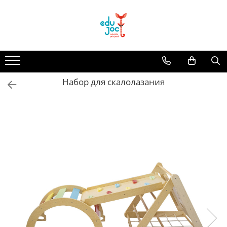
Alege Vârsta
1-2 ani
3-4 ani
Набор для скалолазания
5-7 ani
8-99 ani