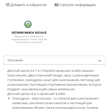
Добавить в избранное
Спросите информацию
DEȚINEM MARCA SOCIALĂ
Reprezintă o emblemă a
angajamentului nostru față de
comunitate și inovație.
Oписание
Детский центр 6 в 1 от Chipolino включает в себя лазалки -
треугольник, двухсторонний пандус, арку с разноцветными
ступенями, скалодром, канат для скалолазания, лестницу для
скалолазания. Настоящее спортивное приключение, которое
подарит часы веселья для самых маленьких.
Детский центр «6 в 1» включает в себя :
Скалодром - треугольник - со стенкой для скалолазания с
захватами, альпинистским канатом и лестницей для
скалолазания. Может также использоваться как туннель