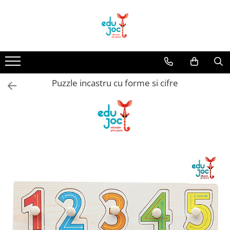
Alege Vârsta
1-2 ani
3-4 ani
Puzzle incastru cu forme si cifre
5-7 ani
8-99 ani