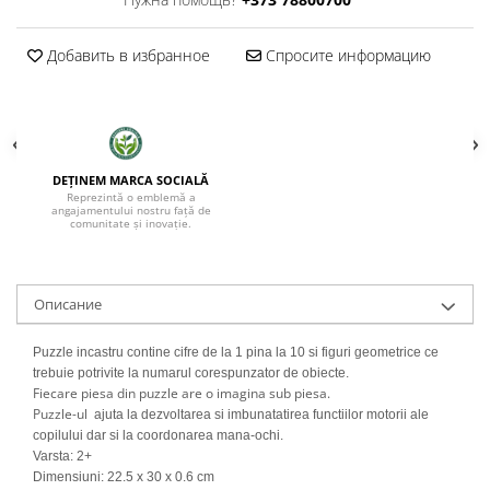
Добавить в избранное
Спросите информацию
DEȚINEM MARCA SOCIALĂ
Reprezintă o emblemă a
angajamentului nostru față de
comunitate și inovație.
Oписание
Puzzle incastru contine cifre de la 1 pina la 10 si figuri geometrice ce
trebuie potrivite la numarul corespunzator de obiecte.
Fiecare piesa din puzzle are o imagina sub piesa.
Puzzle-ul
ajuta la dezvoltarea si imbunatatirea functiilor motorii ale
copilului dar si la coordonarea mana-ochi.
Varsta: 2+
Dimensiuni: 22.5 x 30 x 0.6 cm