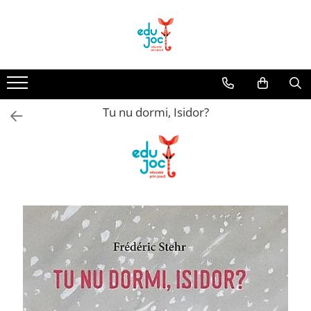
Alege Vârsta
1-2 ani
3-4 ani
Tu nu dormi, Isidor?
5-7 ani
8-99 ani