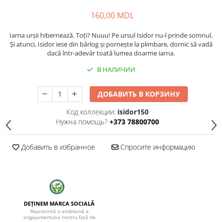
160,00 MDL
Iarna urșii hibernează. Toți? Nuuu! Pe ursul Isidor nu-l prinde somnul.
Și atunci, Isidor iese din bârlog și pornește la plimbare, dornic să vadă
dacă într-adevăr toată lumea doarme iarna.
В НАЛИЧИИ
ДОБАВИТЬ В КОРЗИНУ
Код коллекции:
isidor150
Нужна помощь?
+373 78800700
Добавить в избранное
Спросите информацию
DEȚINEM MARCA SOCIALĂ
Reprezintă o emblemă a
angajamentului nostru față de