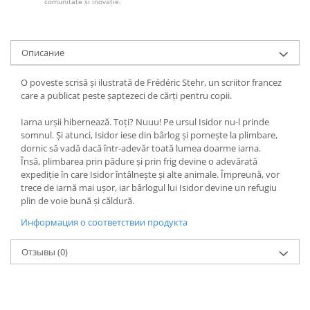
comunitate și inovație.
Oписание
O poveste scrisă și ilustrată de Frédéric Stehr, un scriitor francez
care a publicat peste șaptezeci de cărți pentru copii.
Iarna urșii hibernează. Toți? Nuuu! Pe ursul Isidor nu-l prinde
somnul. Și atunci, Isidor iese din bârlog și pornește la plimbare,
dornic să vadă dacă într-adevăr toată lumea doarme iarna.
Însă, plimbarea prin pădure și prin frig devine o adevărată
expediție în care Isidor întâlnește și alte animale. Împreună, vor
trece de iarnă mai ușor, iar bârlogul lui Isidor devine un refugiu
plin de voie bună și căldură.
Информация о соответствии продукта
Отзывы
(0)