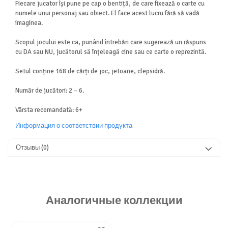
Fiecare jucator își pune pe cap o bentiță, de care fixează o carte cu
numele unui personaj sau obiect.
El face acest lucru fără să vadă
imaginea.
Scopul jocului este ca, punând întrebări care sugerează un răspuns
cu DA sau NU, jucătorul să înțeleagă cine sau ce carte o reprezintă.
Setul conține 168 de cărți de joc, jetoane, clepsidră.
Număr de jucători: 2 – 6.
Vârsta recomandată: 6+
Информация о соответствии продукта
Отзывы
(0)
Аналогичные коллекции