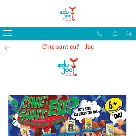
Alege Vârsta
1-2 ani
3-4 ani
Cine sunt eu? - Joc
5-7 ani
8-99 ani