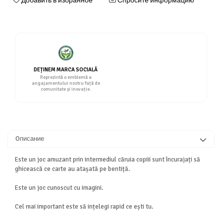
Добавить в избранное
Спросите информацию
DEȚINEM MARCA SOCIALĂ
Reprezintă o emblemă a
angajamentului nostru față de
comunitate și inovație.
Oписание
Este un joc amuzant prin intermediul căruia copiii sunt încurajați să
ghicească ce carte au atașată pe bentiță.
Este un joc cunoscut cu imagini.
Cel mai important este să ințelegi rapid ce ești tu.