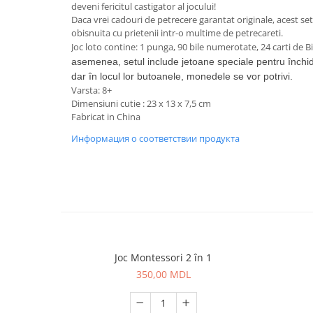
deveni fericitul castigator al jocului!
Daca vrei cadouri de petrecere garantat originale, acest s
obisnuita cu prietenii intr-o multime de petrecareti.
Joc loto contine: 1 punga, 90 bile numerotate, 24 carti de B
asemenea, setul include jetoane speciale pentru închi
dar în locul lor butoanele, monedele se vor potrivi.
Varsta: 8+
Dimensiuni cutie : 23 х 13 х 7,5 cm
Fabricat in China
Информация о соответствии продукта
Joc Montessori 2 în 1
350,00 MDL