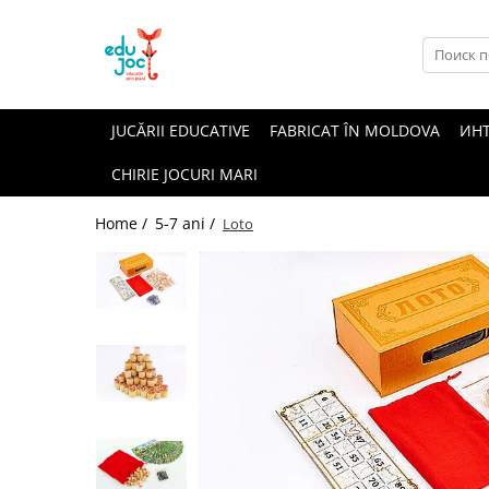
Alege Vârsta
1-2 ani
JUCĂRII EDUCATIVE
FABRICAT ÎN MOLDOVA
ИН
3-4 ani
CHIRIE JOCURI MARI
5-7 ani
8-99 ani
Home /
5-7 ani /
Loto