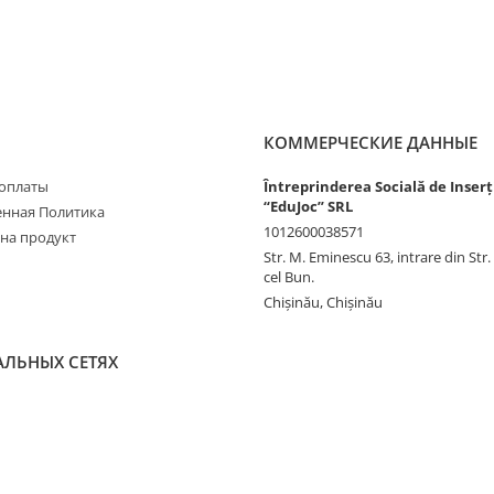
КОММЕРЧЕСКИЕ ДАННЫЕ
оплаты
Întreprinderea Socială de Inserț
“EduJoc” SRL
нная Политика
1012600038571
 на продукт
Str. M. Eminescu 63, intrare din Str
cel Bun.
Chișinău, Chișinău
АЛЬНЫХ СЕТЯХ