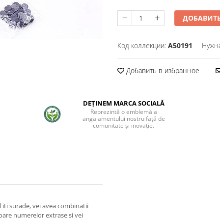
ДОБАВИТЬ
Код коллекции:
A50191
Нужн
Добавить в избранное
DEȚINEM MARCA SOCIALĂ
Reprezintă o emblemă a
angajamentului nostru față de
comunitate și inovație.
 iti surade, vei avea combinatii
oare numerelor extrase si vei