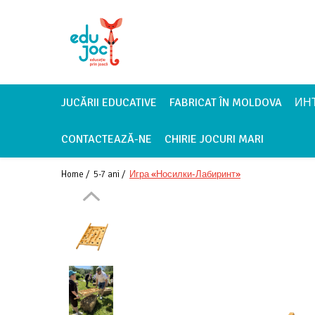
Alege Vârsta
1-2 ani
3-4 ani
JUCĂRII EDUCATIVE
FABRICAT ÎN MOLDOVA
ИН
5-7 ani
CONTACTEAZĂ-NE
CHIRIE JOCURI MARI
8-99 ani
Home /
5-7 ani /
Игра «Носилки-Лабиринт»