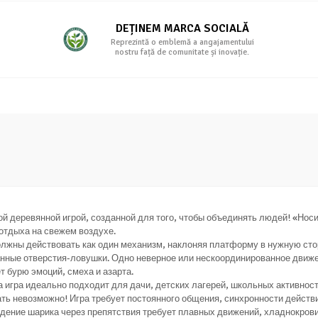
DEȚINEM MARCA SOCIALĂ
Reprezintă o emblemă a angajamentului
nostru față de comunitate și inovație.
 деревянной игрой, созданной для того, чтобы объединять людей! «Носи
 отдыха на свежем воздухе.
должны действовать как один механизм, наклоняя платформу в нужную сто
ые отверстия-ловушки. Одно неверное или нескоординированное движени
т бурю эмоций, смеха и азарта.
та игра идеально подходит для дачи, детских лагерей, школьных активно
ть невозможно! Игра требует постоянного общения, синхронности действи
дение шарика через препятствия требует плавных движений, хладнокров