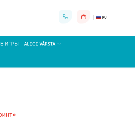
RU
Е ИГРЫ
ALEGE VÂRSTA
ринт»