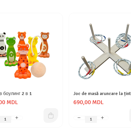
в боулинг 2 в 1
Joc de masă aruncare la țint
00 MDL
690,00 MDL