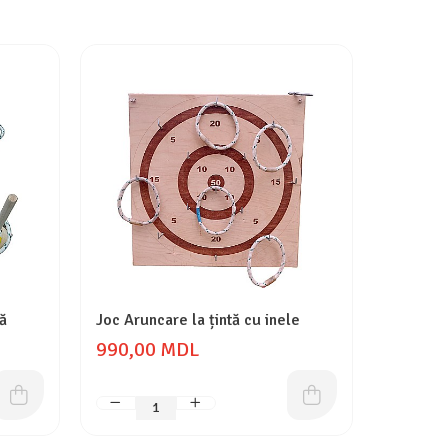
ă
Joc Aruncare la țintă cu inele
Joc arun
990,00 MDL
1.590