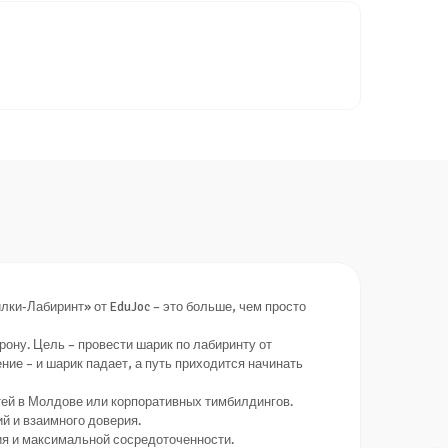
лки-Лабиринт» от EduJoc – это больше, чем просто
рону. Цель – провести шарик по лабиринту от
е – и шарик падает, а путь приходится начинать
стей в Молдове или корпоративных тимбилдингов.
й и взаимного доверия.
ия и максимальной сосредоточенности.