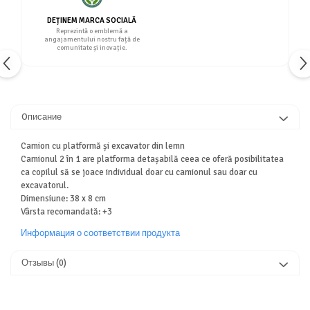
DEȚINEM MARCA SOCIALĂ
Reprezintă o emblemă a
angajamentului nostru față de
comunitate și inovație.
Oписание
Camion cu platformă și excavator din lemn
Camionul 2 în 1 are platforma detașabilă ceea ce oferă posibilitatea
ca copilul să se joace individual doar cu camionul sau doar cu
excavatorul.
Dimensiune: 38 x 8 cm
Vârsta recomandată: +3
Информация о соответствии продукта
Отзывы
(0)