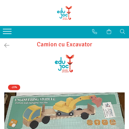
Alege Vârsta
1-2 ani
3-4 ani
Camion cu Excavator
5-7 ani
8-99 ani
-20%