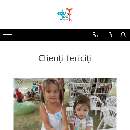
Alege Vârsta
1-2 ani
3-4 ani
5-7 ani
Clienți fericiți
8-99 ani