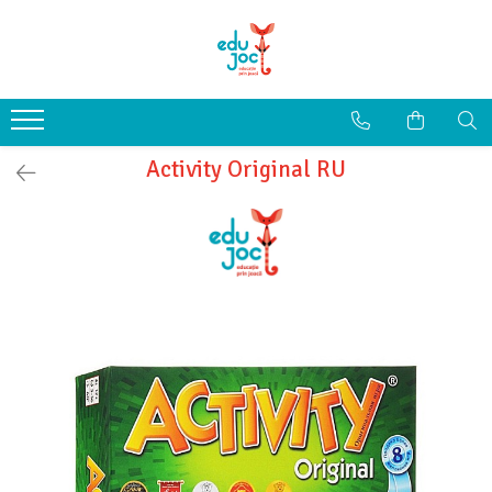
Alege Vârsta
1-2 ani
3-4 ani
Activity Original RU
5-7 ani
8-99 ani