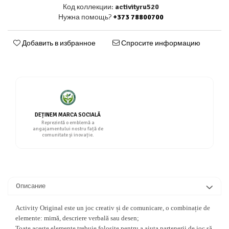
Код коллекции:
activityru520
Нужна помощь?
+373 78800700
Добавить в избранное
Спросите информацию
DEȚINEM MARCA SOCIALĂ
Reprezintă o emblemă a
angajamentului nostru față de
comunitate și inovație.
Oписание
Activity Original este un joc creativ și de comunicare, o combinație de
elemente: mimă, descriere verbală sau desen;
Toate aceste elemente trebuie folosite pentru a ajuta partenerii de joc să