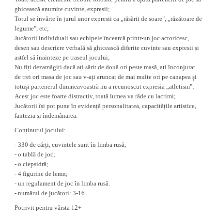
ghicească anumite cuvinte, expresii;
Totul se învârte în jurul unor expresii ca „răsărit de soare", „răzătoare de
legume", etc;
Jucătorii individuali sau echipele încearcă printr-un joc actoricesc,
desen sau descriere verbală să ghicească diferite cuvinte sau expresii și
astfel să înainteze pe traseul jocului;
Nu fiți dezamăgiți dacă ați sărit de două ori peste masă, ați înconjurat
de trei ori masa de joc sau v-ați aruncat de mai multe ori pe canapea și
totuși partenerul dumneavoastră nu a recunoscut expresia „atletism";
Acest joc este foarte distractiv, toată lumea va râde cu lacrimi;
Jucătorii își pot pune în evidență personalitatea, capacitățile artistice,
fantezia și îndemânarea.
Conținutul jocului:
- 330 de cărți, cuvintele sunt în limba rusă;
- o tablă de joc;
- o clepsidră;
- 4 figurine de lemn;
- un regulament de joc în limba rusă.
- numărul de jucători: 3-16.
Potrivit pentru vârsta 12+