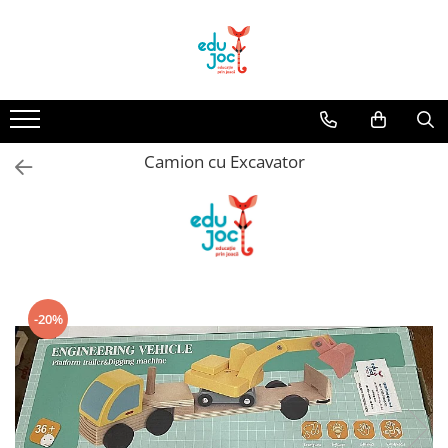
Alege Vârsta
1-2 ani
3-4 ani
Camion cu Excavator
5-7 ani
8-99 ani
-20%