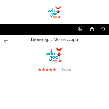
Alege Vârsta
1-2 ani
3-4 ani
Цилиндры Монтессори
5-7 ani
8-99 ani
1 Отзыв