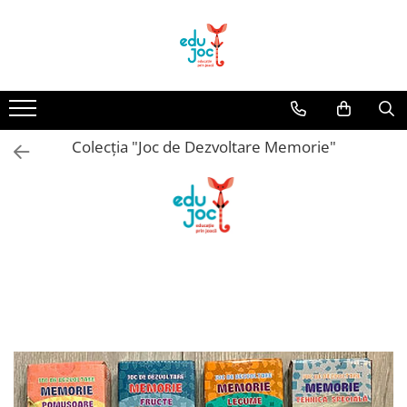
Alege Vârsta
1-2 ani
3-4 ani
Colecția "Joc de Dezvoltare Memorie"
5-7 ani
8-99 ani