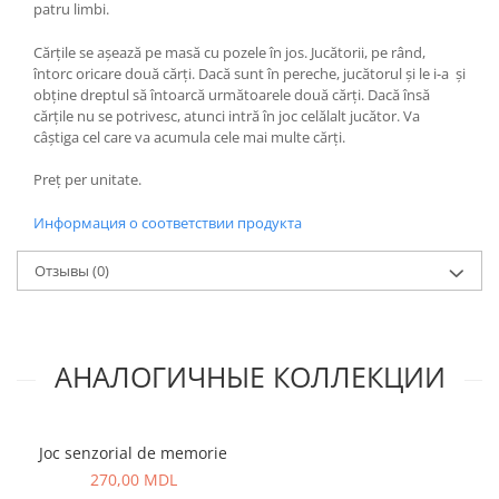
patru limbi.
Cărțile se așează pe masă cu pozele în jos. Jucătorii, pe rând,
întorc oricare două cărți. Dacă sunt în pereche, jucătorul și le i-a și
obține dreptul să întoarcă următoarele două cărți. Dacă însă
cărțile nu se potrivesc, atunci intră în joc celălalt jucător. Va
câștiga cel care va acumula cele mai multe cărți.
Preț per unitate.
Информация о соответствии продукта
Отзывы
(0)
АНАЛОГИЧНЫЕ КОЛЛЕКЦИИ
Joc senzorial de memorie
270,00 MDL