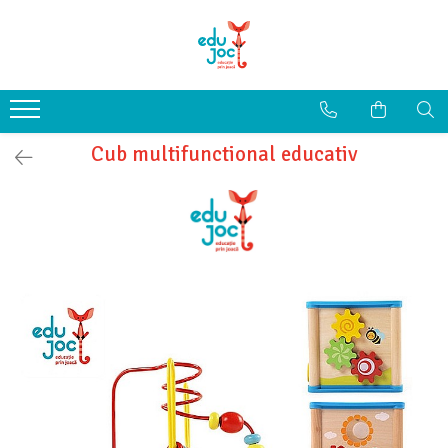
Alege Vârsta
1-2 ani
3-4 ani
Cub multifunctional educativ
5-7 ani
8-99 ani