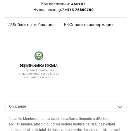
Код коллекции:
A60187
Нужна помощь?
+373 78800700
Добавить в избранное
Спросите информацию
DEȚINEM MARCA SOCIALĂ
Reprezintă o emblemă a
angajamentului nostru față de
comunitate și inovație.
Oписание
Jucariile Montessori au ca scop dezvoltarea timpurie a diferitelor
abilitati umane, atat din punct de vedere motrice cat si al dezvoltarii
inteligentei si a simtului de observatie/potrivire, imaginatiei, vizualizarii.