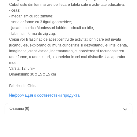
Cubul este din lemn si are pe fiecare fateta cate o activitate educativa:
- ceas;
- mecanism cu roti zimtate:
- sortator forme cu 3 figuri geometrice;
- jucarie motrica Montessori labirint – circuit cu bile;
- labirint in forma de zig zag.
Copiii vor fi fascinati de acest centru de activitati prin care pot invata
jucandu-se, explorand cu multa curiozitate si dezvoltandu-si inteligenta,
imaginatia, creativitatea, indemanarea, cunoasterea si recunoasterea
unor forme, a unor culori, a sunetelor in cel mai distractiv si acaparator
mod.
Varsta: 12 luni+
Dimensiuni: 30 x 15 x 15
cm
Fabricat in China
Информация о соответствии продукта
Отзывы
(0)