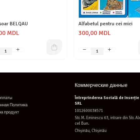
soar BELQAU
Alfabetul pentru cei mici
00 MDL
300,00 MDL
Коммерческие данные
оплаты
Întreprinderea Socială de Inserți
SRL
нная Политика
1012600038571
на продукт
Str. M. Eminescu 63, intrare din Str. A
cel Bun.
Chișinău, Chișinău