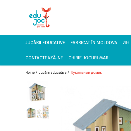
Alege Vârsta
1-2 ani
3-4 ani
JUCĂRII EDUCATIVE
FABRICAT ÎN MOLDOVA
ИН
5-7 ani
CONTACTEAZĂ-NE
CHIRIE JOCURI MARI
8-99 ani
Home /
Jucării educative /
Кукольный домик