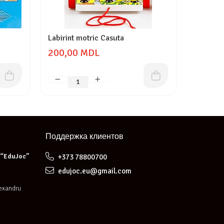
Labirint motric Casuta
Căsuța c
200,00 MDL
190,0
Поддержка клиентов
e “EduJoc”
+373 78800700
edujoc.eu@gmail.com
lexandru