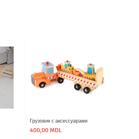
Грузовик с аксессуарами
Set lite
400,00 MDL
540,0