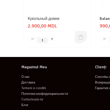
Кукольный домик
Balan
2.900,00 MDL
990,
Magazinul Meu
Clienți
О нас
Способы 
Доставка
Возвраще
Termeni si conditii
Гарантия 
Политика конфиденциальности
Contactează-ne
Блог