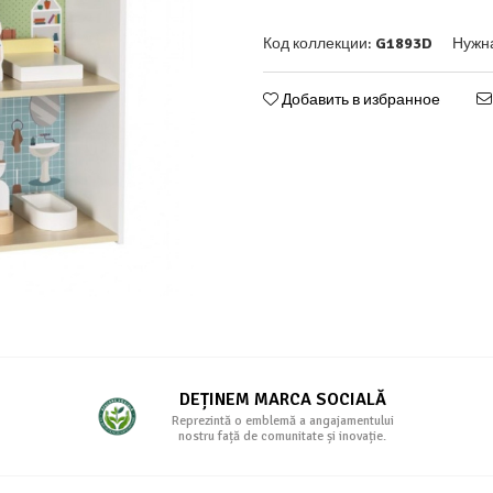
Код коллекции:
G1893D
Нужн
Добавить в избранное
DEȚINEM MARCA SOCIALĂ
Reprezintă o emblemă a angajamentului
nostru față de comunitate și inovație.