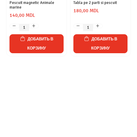
Pescuit magnetic Animale
Tabla pe 2 parti si pescuit
marine
180,00 MDL
140,00 MDL
ДОБАВИТЬ В
ДОБАВИТЬ В
КОРЗИНУ
КОРЗИНУ
Magazinul Meu
Clienți
Коммерческие данные
Поддержка клиентов
+373 78800700