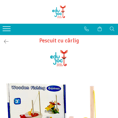
Alege Vârsta
1-2 ani
3-4 ani
Pescuit cu cârlig
5-7 ani
8-99 ani