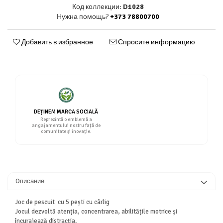
Код коллекции:
D1028
Нужна помощь?
+373 78800700
Добавить в избранное
Спросите информацию
DEȚINEM MARCA SOCIALĂ
Reprezintă o emblemă a
angajamentului nostru față de
comunitate și inovație.
Oписание
Joc de pescuit cu 5 pești cu cârlig
Jocul dezvoltă atenția, concentrarea, abilitățile motrice și
încurajează distracția.