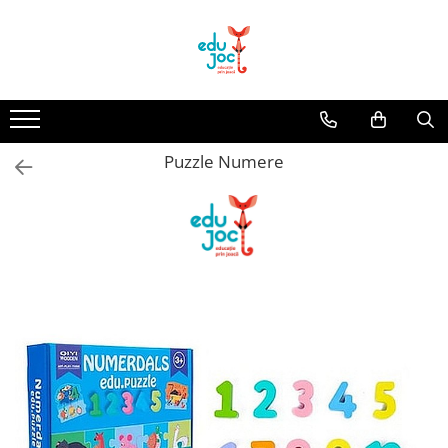
Alege Vârsta
1-2 ani
3-4 ani
Puzzle Numere
5-7 ani
8-99 ani