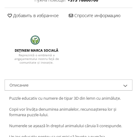
Добавить в избранное
Спросите информацию
DEȚINEM MARCA SOCIALĂ
Reprezintă o emblemă a
angajamentului nostru față de
comunitate și inovație.
Oписание
Puzzle educativ cu numere
de tipar 3D din lemn cu animăluțe.
Copii vor învăța denumirea animalelor, recunoașterea lor și
formarea puzzle-lului.
Numerele
se așează în dreptul animalului căruia îi corespunde.
Un joc educativ pentru ca cei mici să învețe a număra.