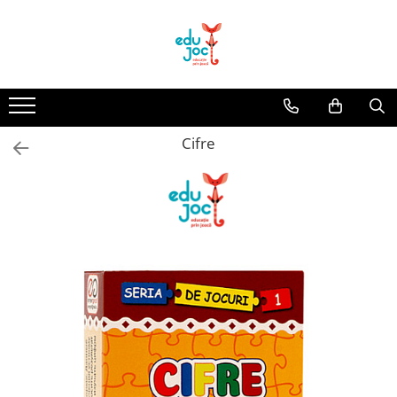
Alege Vârsta
1-2 ani
3-4 ani
Cifre
5-7 ani
8-99 ani