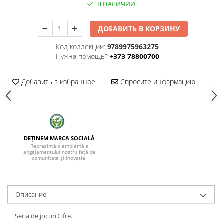
В НАЛИЧИИ
ДОБАВИТЬ В КОРЗИНУ
Код коллекции:
9789975963275
Нужна помощь?
+373 78800700
Добавить в избранное
Спросите информацию
DEȚINEM MARCA SOCIALĂ
Reprezintă o emblemă a
angajamentului nostru față de
comunitate și inovație.
Oписание
Seria de jocuri Cifre.