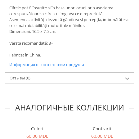
Cifrele pot fi însușite și în baza unor jocuri, prin asocierea
corespunzătoare a cifrei cu imginea ce o reprezintă.
Asemenea activități dezvoltă gândirea și percepția, îmbunătățesc
cele mai mici abilități motorii ale mâinilor.
Dimensiuni:
16,5 x 7,5
cm.
Vârsta recomandată: 3+
Fabricat în China.
Информация о соответствии продукта
Отзывы
(0)
АНАЛОГИЧНЫЕ КОЛЛЕКЦИИ
Culori
Contrarii
60,00 MDL
60,00 MDL