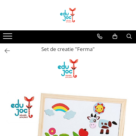
Alege Vârsta
1-2 ani
3-4 ani
Set de creatie "Ferma"
5-7 ani
8-99 ani