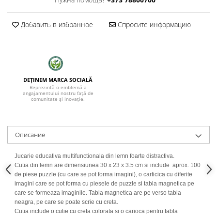
Добавить в избранное
Спросите информацию
DEȚINEM MARCA SOCIALĂ
Reprezintă o emblemă a
angajamentului nostru față de
comunitate și inovație.
Oписание
Jucarie educativa multifunctionala din lemn foarte distractiva.
Cutia din lemn are dimensiunea 30 x 23 x 3.5 cm si include aprox. 100
de piese puzzle (cu care se pot forma imagini), o carticica cu diferite
imagini care se pot forma cu piesele de puzzle si tabla magnetica pe
care se formeaza imaginile. Tabla magnetica are pe verso tabla
neagra, pe care se poate scrie cu creta.
Cutia include o cutie cu creta colorata si o carioca pentru tabla