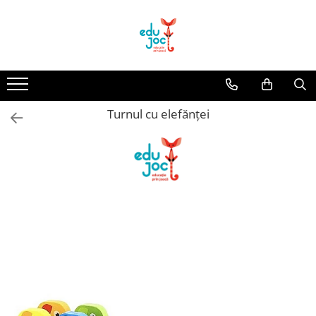
Alege Vârsta
1-2 ani
3-4 ani
Turnul cu elefănței
5-7 ani
8-99 ani