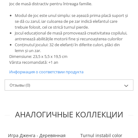
Joc de masă distractiv pentru întreaga familie.
Modul de joc este unul simplu: se așează prima placă suport și
se dă cu zarul, iar culoarea de pe zar indică elefantul care
trebuie folosit, cel ce strică turnul pierde.
Jocul educațional de masă promovează creativitatea copilului,
antrenează abilitățile motorii fine și recunoașterea culorilor
Conținutul jocului: 32 de elefanți în diferite culori, plăci din
lemn și un zar.
Dimensiune: 23,5 x 5,5 x 19,5 cm
Vârsta recomandată: +1 an
Информация о соответствии продукта
Отзывы
(0)
АНАЛОГИЧНЫЕ КОЛЛЕКЦИИ
Игра Дженга - Деревянная
Turnul instabil color