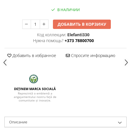
В НАЛИЧИИ
ДОБАВИТЬ В КОРЗИНУ
Код коллекции:
Elefanti330
Нужна помощь?
+373 78800700
Добавить в избранное
Спросите информацию
DEȚINEM MARCA SOCIALĂ
Reprezintă o emblemă a
angajamentului nostru față de
comunitate și inovație.
Oписание