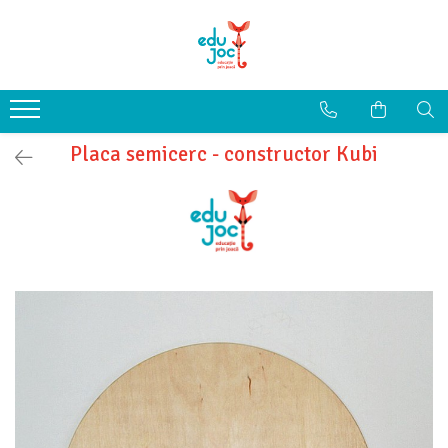
Alege Vârsta
1-2 ani
3-4 ani
Placa semicerc - constructor Kubi
5-7 ani
8-99 ani