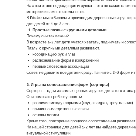
На этом этапе подходящая игрушка — это не самая сложная,
моторики и самостоятельности.
В EduJoc мы отбираем и производим деревянные игрушки, к
для детей от 1 до 2 лет.
Простые пазлы с крупными деталями
Почему они так важны?
В возрасте 1–2 лет дети учатся хватать, поднимать и сопос
Пазлы с крупными деталями развивают:
координацию рук и глаз
распознавание форм и изображений
первые словесные ассоциации
Совет: не давайте все детали сразу. Начните с 2–3 форм и
2. Игры на сопоставление форм (сортеры)
Сортеры — одни из самых ценных игрушек для этого этапа р
Они помогают ребенку понять:
различие между формами (круг, квадрат, треугольник)
причинно-следственные связи
основы логики
Кроме того, повторение процесса сопоставления развивает
На нашей странице для детей 1–2 лет вы найдете деревян
визуальной стимуляции.