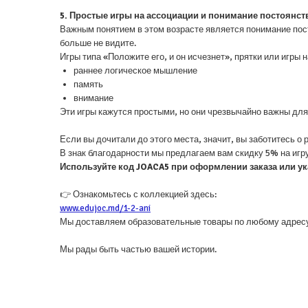
5. Простые игры на ассоциации и понимание постоянст
Важным понятием в этом возрасте является понимание пост
больше не видите.
Игры типа «Положите его, и он исчезнет», прятки или игры 
раннее логическое мышление
память
внимание
Эти игры кажутся простыми, но они чрезвычайно важны для 
Если вы дочитали до этого места, значит, вы заботитесь о 
В знак благодарности мы предлагаем вам скидку 5% на игру
Используйте код JOACA5 при оформлении заказа или ука
👉 Ознакомьтесь с коллекцией здесь:
www.edujoc.md/1-2-ani
Мы доставляем образовательные товары по любому адресу
Мы рады быть частью вашей истории.