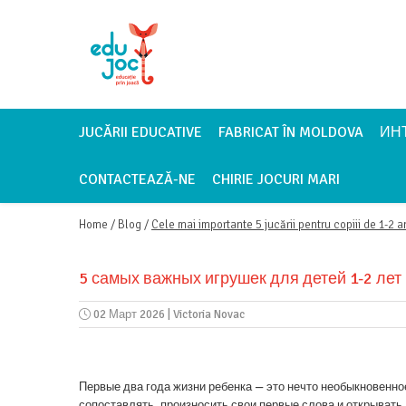
Alege Vârsta
1-2 ani
3-4 ani
JUCĂRII EDUCATIVE
FABRICAT ÎN MOLDOVA
ИН
5-7 ani
CONTACTEAZĂ-NE
CHIRIE JOCURI MARI
8-99 ani
Home /
Blog /
Cele mai importante 5 jucării pentru copiii de 1-2 a
5 самых важных игрушек для детей 1-2 лет
02 Март 2026
|
Victoria Novac
Первые два года жизни ребенка — это нечто необыкновенно
сопоставлять, произносить свои первые слова и открывать