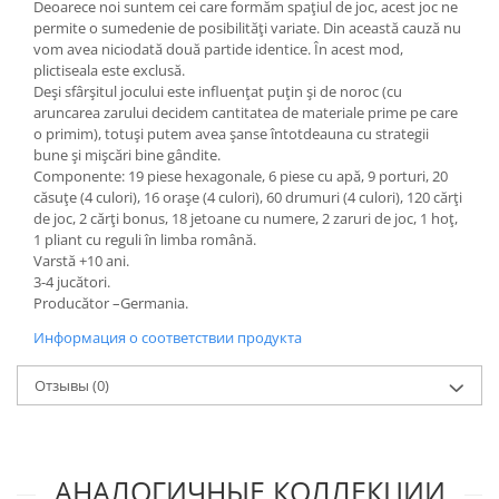
Deoarece noi suntem cei care formăm spaţiul de joc, acest joc ne
permite o sumedenie de posibilităţi variate. Din această cauză nu
vom avea niciodată două partide identice. În acest mod,
plictiseala este exclusă.
Deşi sfârşitul jocului este influenţat puţin şi de noroc (cu
aruncarea zarului decidem cantitatea de materiale prime pe care
o primim), totuşi putem avea şanse întotdeauna cu strategii
bune şi mişcări bine gândite.
Componente: 19 piese hexagonale, 6 piese cu apă, 9 porturi, 20
căsuţe (4 culori), 16 oraşe (4 culori), 60 drumuri (4 culori), 120 cărţi
de joc, 2 cărţi bonus, 18 jetoane cu numere, 2 zaruri de joc, 1 hoţ,
1 pliant cu reguli în limba română.
Varstă +10 ani.
3-4 jucători.
Producător –Germania.
Информация о соответствии продукта
Отзывы
(0)
АНАЛОГИЧНЫЕ КОЛЛЕКЦИИ