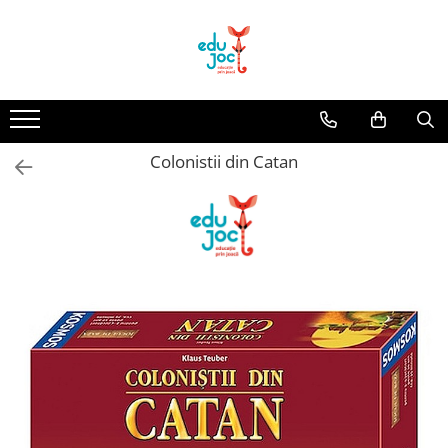
Alege Vârsta
1-2 ani
3-4 ani
Colonistii din Catan
5-7 ani
8-99 ani