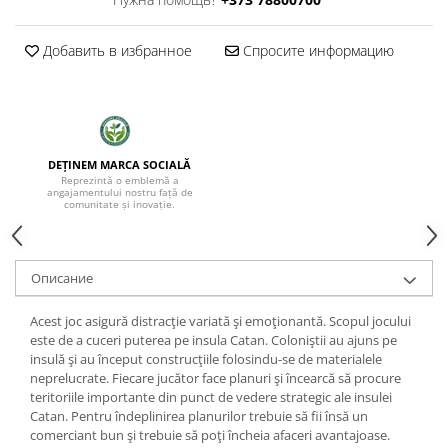
Добавить в избранное
Спросите информацию
DEȚINEM MARCA SOCIALĂ
Reprezintă o emblemă a
angajamentului nostru față de
comunitate și inovație.
Oписание
Acest joc asigură distracţie variată şi emoţionantă. Scopul jocului
este de a cuceri puterea pe insula Catan. Coloniştii au ajuns pe
insulă şi au început construcţiile folosindu-se de materialele
neprelucrate. Fiecare jucător face planuri şi încearcă să procure
teritoriile importante din punct de vedere strategic ale insulei
Catan. Pentru îndeplinirea planurilor trebuie să fii însă un
comerciant bun şi trebuie să poţi încheia afaceri avantajoase.