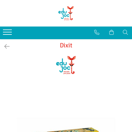
Alege Vârsta
1-2 ani
3-4 ani
Dixit
5-7 ani
8-99 ani