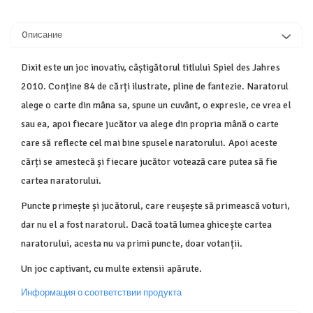
Oписание
Dixit este un joc inovativ, câștigătorul titlului Spiel des Jahres
2010. Conține 84 de cărți ilustrate, pline de fantezie. Naratorul
alege o carte din mâna sa, spune un cuvânt, o expresie, ce vrea el
sau ea, apoi fiecare jucător va alege din propria mână o carte
care să reflecte cel mai bine spusele naratorului. Apoi aceste
cărți se amestecă și fiecare jucător votează care putea să fie
cartea naratorului.
Puncte primește și jucătorul, care reușește să primească voturi,
dar nu el a fost naratorul. Dacă toată lumea ghicește cartea
naratorului, acesta nu va primi puncte, doar votanții.
Un joc captivant, cu multe extensii apărute.
Информация о соответствии продукта