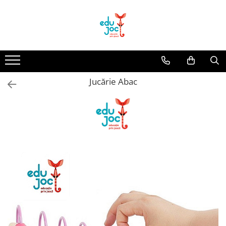
Alege Vârsta
1-2 ani
3-4 ani
Jucărie Abac
5-7 ani
8-99 ani