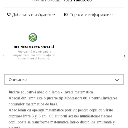
Добавить в избранное
Спросите информацию
DEȚINEM MARCA SOCIALĂ
Reprezintă o emblemă a
angajamentului nostru față de
comunitate și inovație.
Oписание
Jucărie educativă abac din lemn - Învață matematica
Abacul din lemn este o jucărie tip Montessori utilă pentru învățarea
noțiunilor matematice de bază.
Abac lemn cu operații matematice potrivit pentru copii cu vârste
cuprinse între 3 și 6 ani. Cu ajutorul acestei numărătoare fiecare
copil poate să transforme matematica într-o disciplină amuzantă și