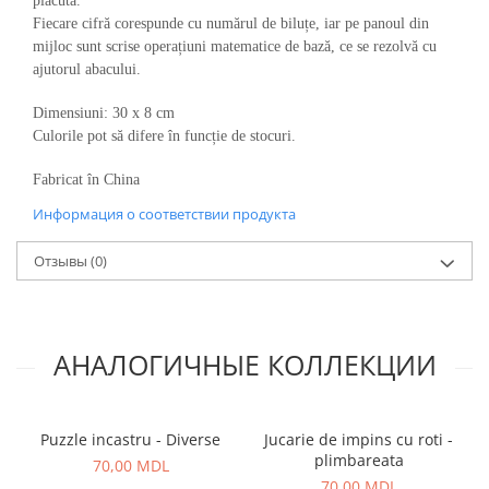
plăcută.
Fiecare cifră corespunde cu numărul de biluțe, iar pe panoul din
mijloc sunt scrise operațiuni matematice de bază, ce se rezolvă cu
ajutorul abacului.
Dimensiuni: 30 x 8 cm
Culorile pot să difere în funcție de stocuri.
Fabricat în China
Информация о соответствии продукта
Отзывы
(0)
АНАЛОГИЧНЫЕ КОЛЛЕКЦИИ
Puzzle incastru - Diverse
Jucarie de impins cu roti -
plimbareata
70,00 MDL
70,00 MDL