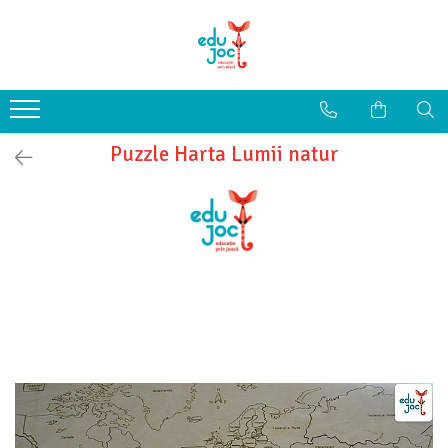
Alege Vârsta
1-2 ani
3-4 ani
Puzzle Harta Lumii natur
5-7 ani
8-99 ani