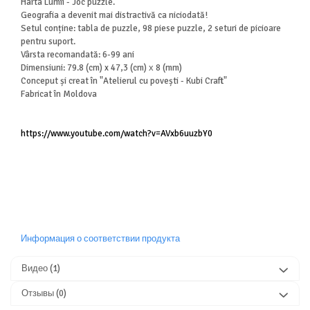
Harta Lumii - Joc puzzle.
Geografia a devenit mai distractivă ca niciodată!
Setul conține: tabla de puzzle, 98 piese puzzle, 2 seturi de picioare
pentru suport.
Vârsta recomandată: 6-99 ani
Dimensiuni: 79.8 (cm) x 47,3 (cm) х 8 (mm)
Conceput și creat în "Atelierul cu povești - Kubi Craft"
Fabricat în Moldova
https://www.youtube.com/watch?v=AVxb6uuzbY0
Информация о соответствии продукта
Видео
(1)
Отзывы
(0)