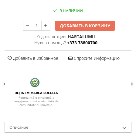
В НАЛИЧИИ
ДОБАВИТЬ В КОРЗИНУ
Код коллекции:
HARTALUMII
Нужна помощь?
+373 78800700
Добавить в избранное
Спросите информацию
DEȚINEM MARCA SOCIALĂ
Reprezintă o emblemă a
angajamentului nostru față de
comunitate și inovație.
Oписание