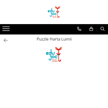
Alege Vârsta
1-2 ani
3-4 ani
Puzzle Harta Lumii
5-7 ani
8-99 ani