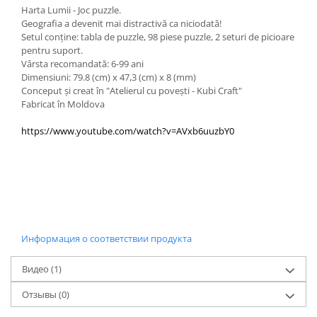
Harta Lumii - Joc puzzle.
Geografia a devenit mai distractivă ca niciodată!
Setul conține: tabla de puzzle, 98 piese puzzle, 2 seturi de picioare
pentru suport.
Vârsta recomandată: 6-99 ani
Dimensiuni: 79.8 (cm) x 47,3 (cm) х 8 (mm)
Conceput și creat în "Atelierul cu povești - Kubi Craft"
Fabricat în Moldova
https://www.youtube.com/watch?v=AVxb6uuzbY0
Информация о соответствии продукта
Видео
(1)
Отзывы
(0)