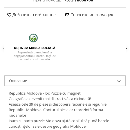
Добавить в избранное
Спросите информацию
DEȚINEM MARCA SOCIALĂ
Reprezintă o emblemă a
angajamentului nostru față de
comunitate și inovație.
Oписание
Republica Moldova - Joc Puzzle cu magnet
Geografia a devenit mai distractivă ca niciodată!
Așează cele 39 de piese și descoperă raioanele și regiunile
Republicii Moldova. Conturul pieselor reprezintă forma
raioanelor.
Joaca cu harta puzzle Moldova ajută copilul să pună bazele
cunoștințelor sale despre geografia Moldovei.