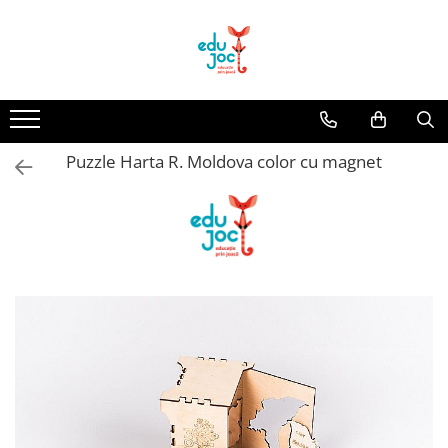
Alege Vârsta
1-2 ani
3-4 ani
Puzzle Harta R. Moldova color cu magnet
5-7 ani
8-99 ani