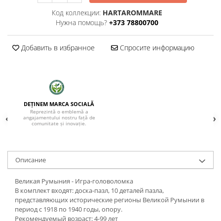
Код коллекции:
HARTAROMMARE
Нужна помощь?
+373 78800700
Добавить в избранное
Спросите информацию
DEȚINEM MARCA SOCIALĂ
Reprezintă o emblemă a
angajamentului nostru față de
comunitate și inovație.
Oписание
Великая Румыния - Игра-головоломка
В комплект входят: доска-пазл, 10 деталей пазла,
представляющих исторические регионы Великой Румынии в
период с 1918 по 1940 годы, опору.
Рекомендуемый возраст: 4-99 лет