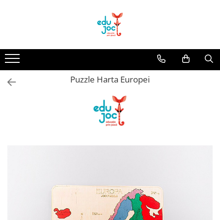
Alege Vârsta
1-2 ani
3-4 ani
Puzzle Harta Europei
5-7 ani
8-99 ani