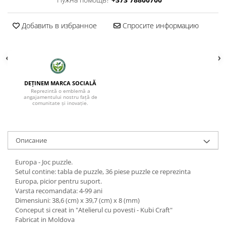
Добавить в избранное
Спросите информацию
DEȚINEM MARCA SOCIALĂ
Reprezintă o emblemă a
angajamentului nostru față de
comunitate și inovație.
Oписание
Europa - Joc puzzle.
Setul contine: tabla de puzzle, 36 piese puzzle ce reprezinta
Europa, picior pentru suport.
Varsta recomandata: 4-99 ani
Dimensiuni: 38,6 (cm) x 39,7 (cm) х 8 (mm)
Conceput si creat in "Atelierul cu povesti - Kubi Craft"
Fabricat in Moldova