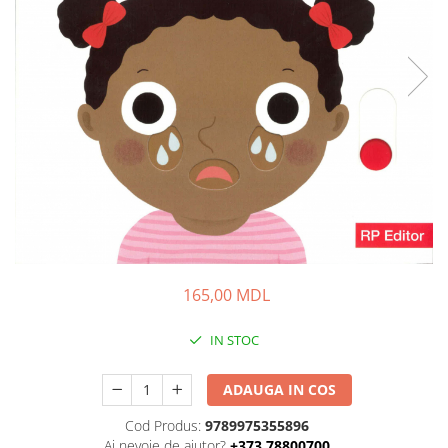
165,00 MDL
IN STOC
ADAUGA IN COS
Cod Produs:
9789975355896
Ai nevoie de ajutor?
+373 78800700