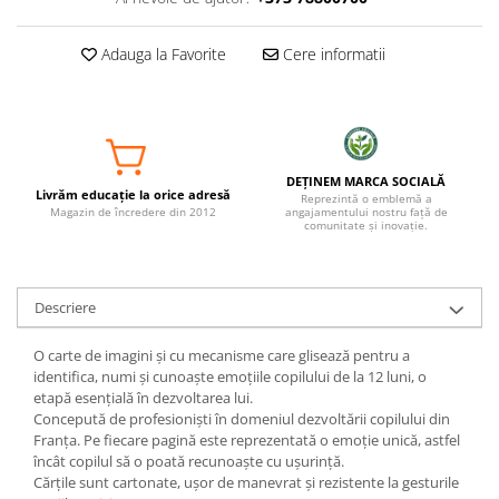
Adauga la Favorite
Cere informatii
DEȚINEM MARCA SOCIALĂ
Livrăm educație la orice adresă
Reprezintă o emblemă a
Magazin de încredere din 2012
angajamentului nostru față de
comunitate și inovație.
Descriere
O carte de imagini și cu mecanisme care glisează pentru a
identifica, numi și cunoaște emoțiile copilului de la 12 luni, o
etapă esențială în dezvoltarea lui.
Concepută de profesioniști în domeniul dezvoltării copilului din
Franța. Pe fiecare pagină este reprezentată o emoție unică, astfel
încât copilul să o poată recunoaște cu ușurință.
Cărțile sunt cartonate, ușor de manevrat și rezistente la gesturile