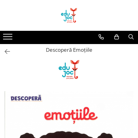
Alege Vârsta
1-2 ani
3-4 ani
Descoperă Emoțiile
5-7 ani
8-99 ani