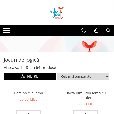
Alege Vârsta
1-2 ani
3-4 ani
5-7 ani
8-99 ani
Jocuri de logică
Afiseaza:
1-
48
din
64
produse
FILTRE
Domino din lemn
Harta lumii din lemn cu
stegulețe
50,00 MDL
300,00 MDL