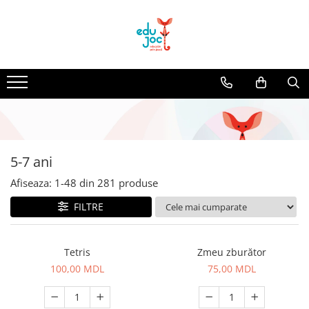
Alege Vârsta
1-2 ani
3-4 ani
5-7 ani
8-99 ani
5-7 ani
Afiseaza:
1-
48
din
281
produse
FILTRE
Tetris
Zmeu zburător
100,00 MDL
75,00 MDL