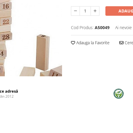
ADAUG
Cod Produs:
A50049
Ai nevoie
Adauga la Favorite
Cere 
ice adresă
din 2012