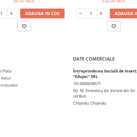
50,00 MDL
330,00 MDL
ADAUGA IN COS
ADAUGA I
DATE COMERCIALE
 Plata
Întreprinderea Socială de Inserț
“EduJoc” SRL
e Retur
1012600038571
Produselor
Str. M. Eminescu 63, intrare din Str
cel Bun.
Chișinău, Chișinău