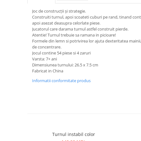
Joc de construcții și strategie.
Construiti turnul, apoi scoateti cuburi pe rand, tinand cont 
apoi asezat deasupra celorlate piese.
Jucatorul care darama turnul astfel construit pierde.
Atentie! Turnul trebuie sa ramana in picioare!
Formele din lemn si potrivirea lor ajuta dexteritatea mainii
de concentrare.
Jocul contine 54 piese si 4 zaruri
Varsta: 7+ ani
Dimensiunea turnului: 26.5 x 7.5 cm
Fabricat in China
Informatii conformitate produs
Turnul instabil color