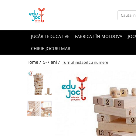
Alege Vârsta
1-2 ani
JUCĂRII EDUCATIVE
FABRICAT ÎN MOLDOVA
JOC
3-4 ani
CHIRIE JOCURI MARI
5-7 ani
8-99 ani
Home /
5-7 ani /
Turnul instabil cu numere