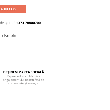
A IN COS
 de ajutor?
+373 78800700
informatii
DEȚINEM MARCA SOCIALĂ
Reprezintă o emblemă a
angajamentului nostru față de
comunitate și inovație.