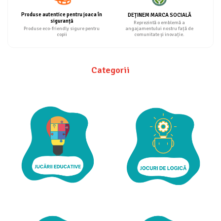
Produse autentice pentru joaca în
DEȚINEM MARCA SOCIALĂ
siguranță
Reprezintă o emblemă a
angajamentului nostru față de
Produse eco-friendly sigure pentru
comunitate și inovație.
copii
Categorii