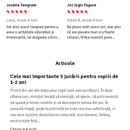
Jucărie Tangram
Joc logic fagure
J
Lena,
Acum 4 luni
Vlada B,
Acum 8 luni
E
Am ales acest tangram pentru a
Ne place mult acest joc, mai ales
U
avea o activitate educativă și
că are piesele mari si e foarte
c
interesantă, iar alegerea a fost
colorat, fetița noastră pune
î
foarte bună. Copilului îi place să
albinuțele, iar băiatul mai mare
p
potrivească piesele și să creeze
aranjează restul pieselor,
p
diferite forme, iar noi observăm că
recomand cu drag preșcolarilor.
c
își dezvoltă atenția, răbdarea și ...
Articole
Cele mai importante 5 jucării pentru copiii de
1-2 ani
Primii doi ani din viața unui copil sunt extraordinari. În doar
câteva luni, micuțul învață să meargă, să apuce, să potrivească,
să spună primele cuvinte și să descopere lumea din jur. În
această etapă, jucăria potrivită nu este cea mai sofisticată, ci
cea care susține dezvoltarea naturală: coordonare, limbaj,
motricitate fină...
Citeste mai mult