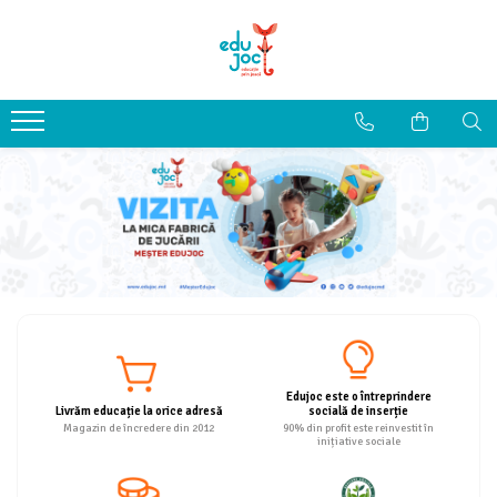
Alege Vârsta
1-2 ani
3-4 ani
5-7 ani
8-99 ani
Edujoc este o întreprindere
Livrăm educație la orice adresă
socială de inserție
Magazin de încredere din 2012
90% din profit este reinvestit în
inițiative sociale