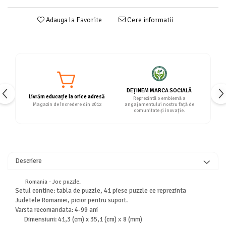
Adauga la Favorite
Cere informatii
DEȚINEM MARCA SOCIALĂ
Livrăm educație la orice adresă
Reprezintă o emblemă a
Magazin de încredere din 2012
angajamentului nostru față de
comunitate și inovație.
Descriere
Romania - Joc puzzle.
Setul contine: tabla de puzzle, 41 piese puzzle ce reprezinta
Judetele Romaniei, picior pentru suport.
Varsta recomandata: 4-99 ani
Dimensiuni:
41,3 (cm) x 35,1 (cm) х 8 (mm)