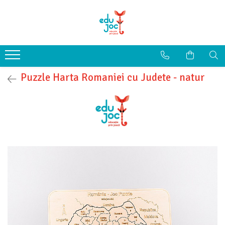
Alege Vârsta
1-2 ani
3-4 ani
Puzzle Harta Romaniei cu Judete - natur
5-7 ani
8-99 ani