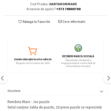
Cod Produs:
HARTAROMMARE
Ai nevoie de ajutor?
+373 78800700
Adauga la Favorite
Cere informatii
DEȚINEM MARCA SOCIALĂ
Livrăm educație la orice adresă
Reprezintă o emblemă a
Magazin de încredere din 2012
angajamentului nostru față de
comunitate și inovație.
Descriere
România Mare - Joc puzzle
Setul conține: tabla de puzzle, 10 piese puzzle ce reprezintă