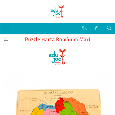
Alege Vârsta
1-2 ani
3-4 ani
Puzzle Harta României Mari
5-7 ani
8-99 ani