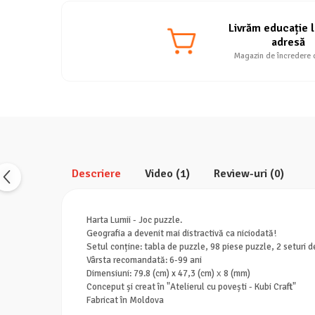
Livrăm educație l
adresă
Magazin de încredere 
Descriere
Video
(1)
Review-uri
(0)
Harta Lumii - Joc puzzle.
Geografia a devenit mai distractivă ca niciodată!
Setul conține: tabla de puzzle, 98 piese puzzle, 2 seturi d
Vârsta recomandată: 6-99 ani
Dimensiuni: 79.8 (cm) x 47,3 (cm) х 8 (mm)
Conceput și creat în "Atelierul cu povești - Kubi Craft"
Fabricat în Moldova