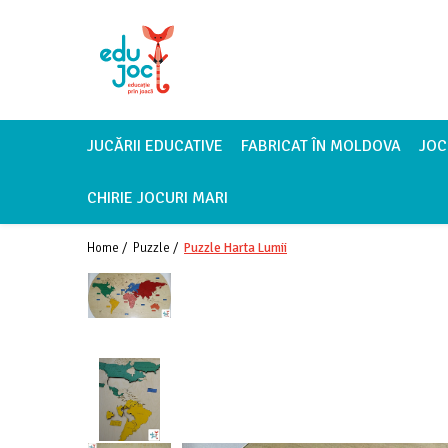
Alege Vârsta
1-2 ani
3-4 ani
JUCĂRII EDUCATIVE
FABRICAT ÎN MOLDOVA
JOC
5-7 ani
CHIRIE JOCURI MARI
8-99 ani
Home /
Puzzle /
Puzzle Harta Lumii