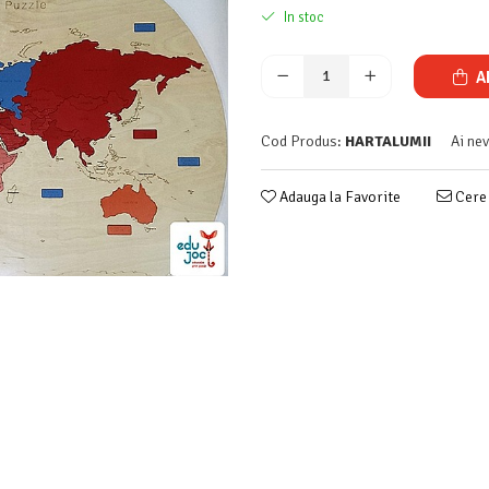
In stoc
A
Cod Produs:
HARTALUMII
Ai ne
Adauga la Favorite
Cere 