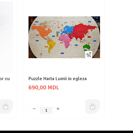
or cu
Puzzle Harta Lumii in egleza
Puzzle H
690,00 MDL
330,0