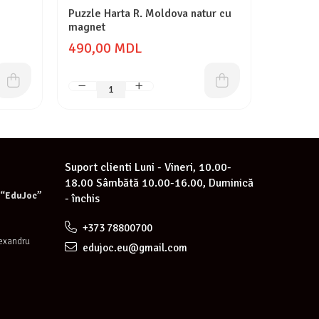
Puzzle Harta R. Moldova natur cu
Puzzle H
magnet
raioane 
490,00 MDL
250,0
Suport clienti
Luni - Vineri, 10.00-
18.00 Sâmbătă 10.00-16.00, Duminică
e “EduJoc”
- închis
+373 78800700
lexandru
edujoc.eu@gmail.com