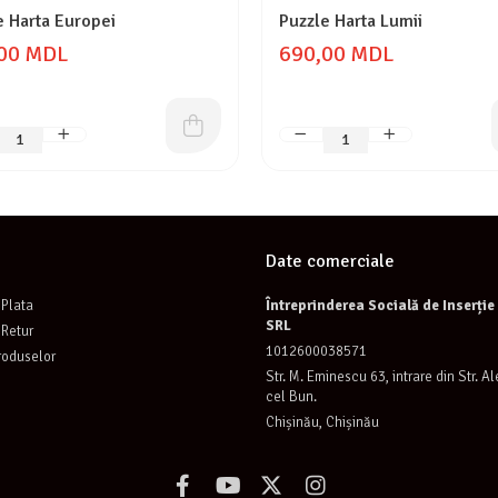
e Harta Europei
Puzzle Harta Lumii
00 MDL
690,00 MDL
Date comerciale
Plata
Întreprinderea Socială de Inserți
SRL
 Retur
1012600038571
roduselor
Str. M. Eminescu 63, intrare din Str. A
cel Bun.
Chișinău, Chișinău