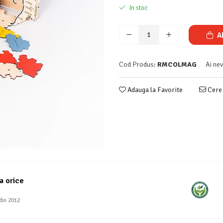
In stoc
A
Cod Produs:
RMCOLMAG
Ai ne
Adauga la Favorite
Cere 
a orice
din 2012