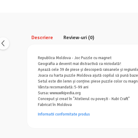
Descriere
Review-uri
(0)
Republica Moldova - Joc Puzzle cu magnet
Geografia a devenit mai distractivă ca niciodată!
Așează cele 39 de piese și descoperă raioanele și regiunil
Joaca cu harta puzzle Moldova ajută copilul să pună baze
Setul este din lemn și conține: piese puzzle color cu magne
Vârsta recomandată: 5-99 ani
Sursa: www.wikipedia.org
Conceput și creat în "Atelierul cu povești - Kubi Craft"
Fabricat în Moldova
Informatii conformitate produs