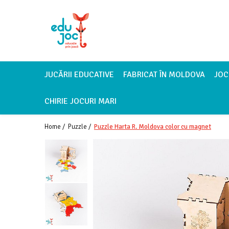
Alege Vârsta
1-2 ani
3-4 ani
JUCĂRII EDUCATIVE
FABRICAT ÎN MOLDOVA
JOC
5-7 ani
CHIRIE JOCURI MARI
8-99 ani
Home /
Puzzle /
Puzzle Harta R. Moldova color cu magnet