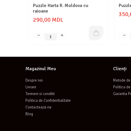
Puzzle Harta R. Moldova cu
Puzzl
raioane
350,
290,00 MDL
Magazinul Meu
Clienți
Despre noi
Metode de 
Livrare
Politica de
Termeni si conditii
Garantia P
Politica de Confidentialitate
Contactează-ne
Blog