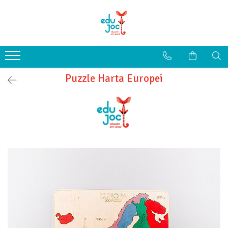
Alege Vârsta
1-2 ani
3-4 ani
Puzzle Harta Europei
5-7 ani
8-99 ani