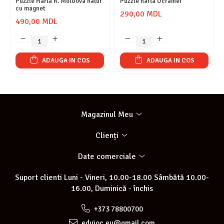
Puzzle Harta R. Moldova natur
Puzzle harta Ucrainei
cu magnet
290,00 MDL
490,00 MDL
ADAUGA IN COS
ADAUGA IN COS
Magazinul Meu
Clienți
Date comerciale
Suport clienti
Luni - Vineri, 10.00-18.00 Sâmbătă 10.00-
16.00, Duminică - închis
+373 78800700
edujoc.eu@gmail.com