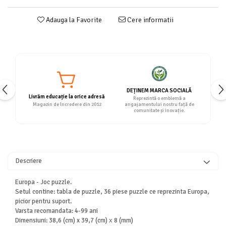
Adauga la Favorite
Cere informatii
DEȚINEM MARCA SOCIALĂ
Livrăm educație la orice adresă
Reprezintă o emblemă a
Magazin de încredere din 2012
angajamentului nostru față de
comunitate și inovație.
Descriere
Europa - Joc puzzle.
Setul contine: tabla de puzzle, 36 piese puzzle ce reprezinta Europa,
picior pentru suport.
Varsta recomandata: 4-99 ani
Dimensiuni: 38,6 (cm) x 39,7 (cm) х 8 (mm)